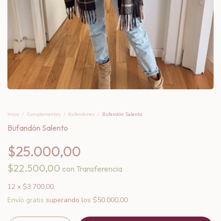
Inicio
/
Complementos
/
Bufandones
/
Bufandón Salento
Bufandón Salento
$25.000,00
$22.500,00
con
Transferencia
12
x
$3.700,00
Envío gratis
superando los
$50.000,00