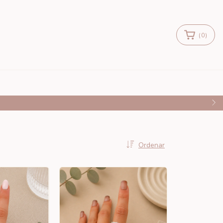
(
0
)
tis a partir de $50.000
Ordenar