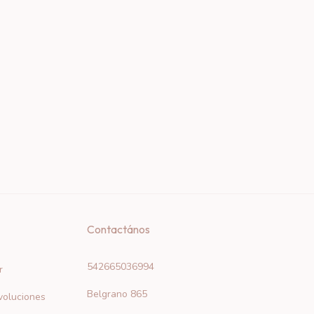
Contactános
542665036994
r
Belgrano 865
voluciones