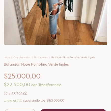
Inicio
/
Complementos
/
Bufandones
/
Bufandón Nube Portofino Verde Inglés
Bufandón Nube Portofino Verde Inglés
$25.000,00
$22.500,00
con
Transferencia
12
x
$3.700,00
Envío gratis
superando los
$50.000,00